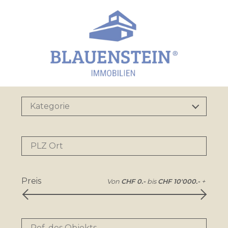
Kategorie
PLZ Ort
Preis
Von
CHF 0.-
bis
CHF 10'000.-
+
Ref. des Objekts