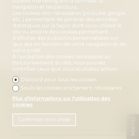
aucun prix n'a valeur contractuelle.
cookies marketing afin d'optimiser la
navigation et les parcours.
Les cookies non-nécessaires (youtube, google,
etc..) permettent de générer des données
Dispositions sur la protection des
statistiques sur la façon dont vous utilisez le
données
site ou encore des cookies permettant
d’afficher des publicités personnalisées sur
leur site en fonction de votre navigation et de
votre profil.
À l’exception des cookies nécessaires au
fonctionnement du site, vous pouvez
contrôler ceux que vous souhaitez activer.
D'accord pour tous les cookies
Page d'accueil
À vendre
À louer
Blog
Société
Equipe
Contact
Maison assise
Seuls les cookies strictement nécessaires
Coach en organisation
Postes à pourvoir
Références
Plus d'informations sur l'utilisation des
Mélanie Blauenstein Immobilien GmbH
cookies
Kornfeldstrasse 30
4125 Riehen
Tél.
+41 61 641 11 44
Mob.
+41 79 673 61 62
mb@blauenstein-immobilien.ch
Confirmer mon choix
Menu
®
Logiciel Immomig
2004-2026 par IMMOMIG SA | Tous droits
réservés | Nos annonces sur
dreamo.ch
|
Mentions légales