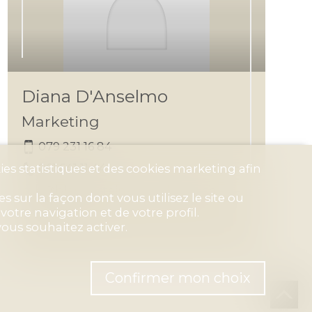
Diana D'Anselmo
Marketing
079 231 16 84
061 641 11 44
es statistiques et des cookies marketing afin
mb@blauenstein-immobilien.ch
 sur la façon dont vous utilisez le site ou
FR
-
DE
-
EN
-
IT
otre navigation et de votre profil.
ous souhaitez activer.
Confirmer mon choix