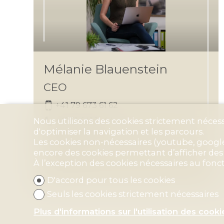
Mélanie Blauenstein
CEO
+41 79 673 61 62
+41 61 641 11 44
Nous utilisons des cookies strictement nécess
d'optimiser la navigation et les parcours.
mb@blauenstein-immobilien.ch
Les cookies non-nécessaires (youtube, google,
FR
-
DE
-
EN
encore des cookies permettant d’afficher des p
À l’exception des cookies nécessaires au fon
D'accord pour tous les cookies
Seuls les cookies strictement nécessaires
Plus d'informations sur l'utilisation des cooki