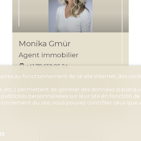
Monika Gmür
Agent immobilier
+41 78 659 05 24
+41 61 641 11 44
aires au fonctionnement de ce site internet, des cooki
mb@blauenstein-immobilien.ch
 etc..) permettent de générer des données statistiques
FR
-
DE
-
EN
ublicités personnalisées sur leur site en fonction de v
ctionnement du site, vous pouvez contrôler ceux que v
es
Contactez-nous